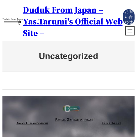
内
Duduk From Japan –
容
お問
を
い合
Yas.Tarumi's Official Web
わせ
ス
キ
Site –
ッ
プ
Uncategorized