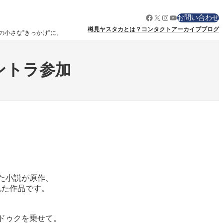
Facebook
X
Instagram
YouTube
お問い合わせ
樽見ヤスタカとは？
コンタクト
アーカイブ
ブログ
りの小さな”きっかけ”に。
ントラ参加
した小説が原作、
れた作品です。
。
ドゥクを乗せて。