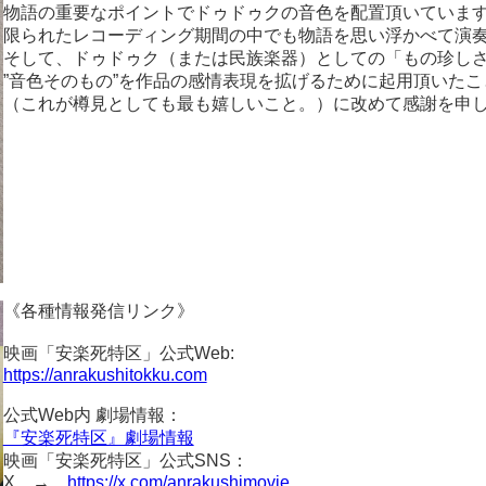
物語の重要なポイントでドゥドゥクの音色を配置頂いていま
限られたレコーディング期間の中でも物語を思い浮かべて演
そして、ドゥドゥク（または民族楽器）としての「もの珍し
”音色そのもの”を作品の感情表現を拡げるために起用頂いたこ
（これが樽見としても最も嬉しいこと。）に改めて感謝を申
《各種情報発信リンク》
映画「安楽死特区」公式Web:
https://anrakushitokku.com
公式Web内 劇場情報：
『安楽死特区』劇場情報
映画「安楽死特区」公式SNS：
X →
https://x.com/anrakushimovie