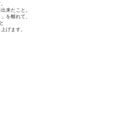
す。
奏出来たこと。
さ」を離れて、
と
し上げます。