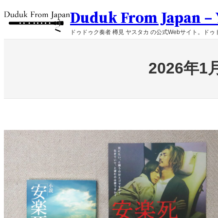
内
Duduk From Japan – Y
容
を
ドゥドゥク奏者 樽見 ヤスタカ の公式Webサイト。ドゥド
ス
キ
ッ
2026
プ