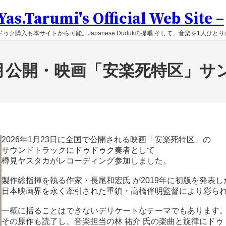
as.Tarumi's Official Web Site –
ゥク購入も本サイトから可能。Japanese Dudukの提唱 そして、音楽を1人ひと
年1月公開・映画「安楽死特区」サ
2026年1月23日に全国で公開される映画「安楽死特区」の
サウンドトラックにドゥドゥク奏者として
樽見ヤスタカがレコーディング参加しました。
製作総指揮を執る作家・長尾和宏氏 が2019年に初版を発表
日本映画界を永く牽引された重鎮・高橋伴明監督により彩ら
一概に括ることはできないデリケートなテーマでもあります
その原作も読了し、音楽担当の林 祐介 氏の楽曲と旋律にドゥ