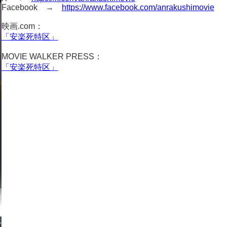
Facebook →
https://www.facebook.com/anrakushimovie
映画.com：
「安楽死特区」
MOVIE WALKER PRESS：
「安楽死特区」