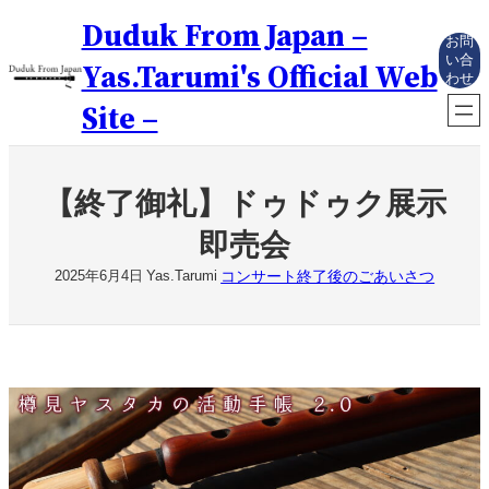
内
Duduk From Japan –
容
お問
を
い合
Yas.Tarumi's Official Web
わせ
ス
キ
Site –
ッ
プ
【終了御礼】ドゥドゥク展示
即売会
コンサート終了後のごあいさつ
2025年6月4日
Yas.Tarumi