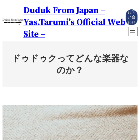
内
Duduk From Japan –
容
お問
を
い合
Yas.Tarumi's Official Web
わせ
ス
キ
Site –
ッ
プ
ドゥドゥクってどんな楽器な
のか？