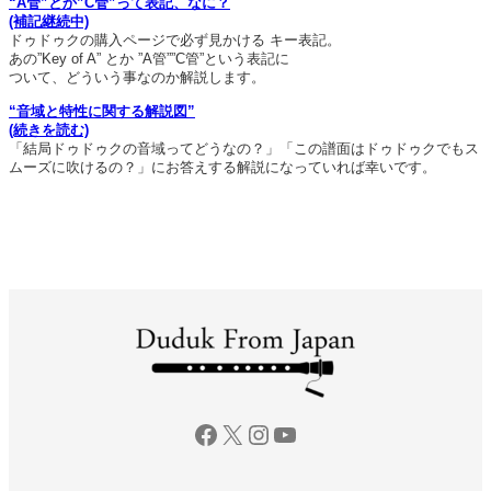
“A管”とか”C管”って表記、なに？
(補記継続中)
ドゥドゥクの購入ページで必ず見かける キー表記。
あの”Key of A” とか ”A管””C管”という表記に
ついて、どういう事なのか解説します。
“音域と特性に関する解説図”
(続きを読む)
「結局ドゥドゥクの音域ってどうなの？」「この譜面はドゥドゥクでもス
ムーズに吹けるの？」にお答えする解説になっていれば幸いです。
Facebook
X
Instagram
YouTube