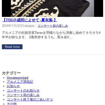
【7/31@成田によせて -夏衣装-】
2024年7月22日
Category :
コンサート前の楽しみ
アルメニアの伝統衣装Tarazを羽織りながら演奏し始めてそろそろ4
年半が経ちます。 2着所持するうち、黒＆金V…
Read more
カテゴリー
Uncategorized
アルメニア滞在記
お知らせ
コンサートのお知らせ
コンサート前の楽しみ
コンサート終了後のごあいさつ
その他