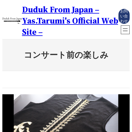
内
Duduk From Japan –
容
お問
を
い合
Yas.Tarumi's Official Web
わせ
ス
キ
Site –
ッ
プ
コンサート前の楽しみ