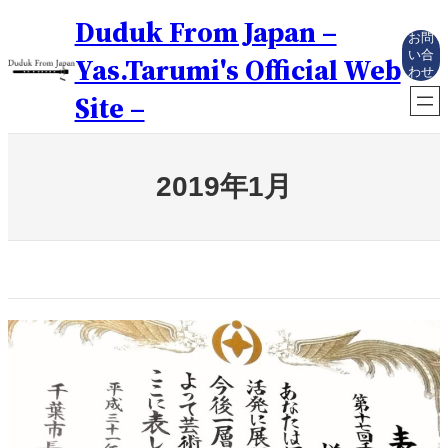
内
Duduk From Japan –
容
お問
を
い合
Yas.Tarumi's Official Web
わせ
ス
キ
Site –
ッ
プ
2019年1月