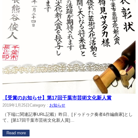
【受賞のお知らせ】第17回千葉市芸術文化新人賞
2019年1月25日
Category :
お知らせ
（下端に関連記事URL記載）昨日、[ドゥドゥク奏者&作編曲家]とし
て、[第17回千葉市芸術文化新人賞]…
Read more