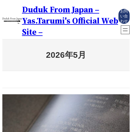
内
Duduk From Japan –
容
お問
を
い合
Yas.Tarumi's Official Web
わせ
ス
キ
Site –
ッ
プ
2026年5月