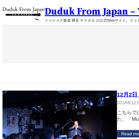
内
Duduk From Japan – Y
容
を
ドゥドゥク奏者 樽見 ヤスタカ の公式Webサイト。ドゥド
ス
キ
ッ
プ
12月2日
2018年12
こちらで
た、「Mu
Read mo