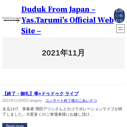
内
Duduk From Japan –
容
お問
を
い合
Yas.Tarumi's Official Web
わせ
ス
キ
Site –
ッ
プ
2021年11月
【終了・御礼】筝×ドゥドゥク ライブ
2021年11月8日
Category :
コンサート終了後のごあいさつ
去る11/7、箏奏者 増田アツシさんとのコラボレーションライブが終
了しました。大変多くのご来場者様にお越し頂け…
Read more