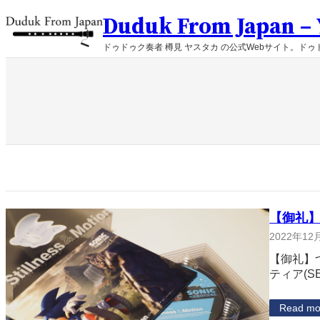
内
Duduk From Japan – Y
容
を
ドゥドゥク奏者 樽見 ヤスタカ の公式Webサイト。ドゥド
ス
キ
ッ
プ
【御礼】
2022年12
【御礼】
ティア(S
Read mo