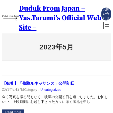
内
Duduk From Japan –
容
お問
を
い合
Yas.Tarumi's Official Web
わせ
ス
キ
Site –
ッ
プ
2023年5月
【御礼】「修験ルネッサンス」公開初日
2023年5月27日
Category :
Uncategorized
全く写真を撮る間もなく、映画の公開初日を過ごしました。お忙し
い中、上映時刻にお越し下さった方々に厚く御礼を申し…
Read more