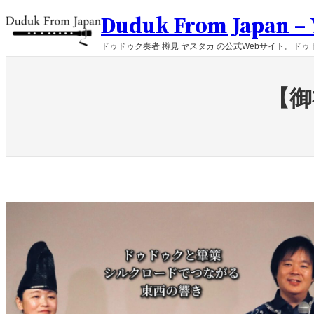
内
Duduk From Japan – Y
容
を
ドゥドゥク奏者 樽見 ヤスタカ の公式Webサイト。ドゥド
ス
キ
ッ
【御
プ