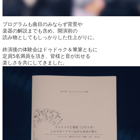
プログラムも曲目のみならず背景や
楽器の解説までも含め。開演前の
読み物としてもしっかりした仕上がりに。
終演後の体験会はドゥドゥク＆篳篥ともに
定員5名満員を頂き、皆様と音が出せる
楽しさを共にしてきました。