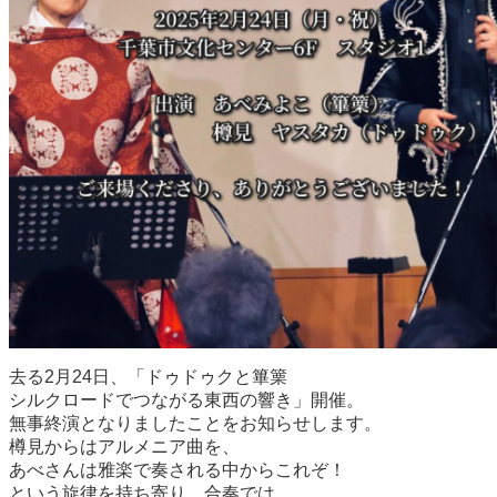
去る2月24日、「ドゥドゥクと篳篥
シルクロードでつながる東西の響き」開催。
無事終演となりましたことをお知らせします。
樽見からはアルメニア曲を、
あべさんは雅楽で奏される中からこれぞ！
という旋律を持ち寄り。合奏では