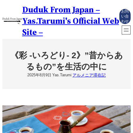
内
Duduk From Japan –
容
お問
を
い合
Yas.Tarumi's Official Web
わせ
ス
キ
Site –
ッ
プ
《彩 -いろどり- 2》”昔からあ
るもの”を生活の中に
アルメニア滞在記
2025年8月9日
Yas.Tarumi