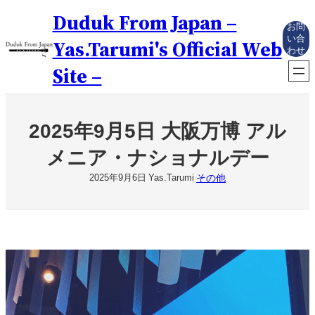
内
Duduk From Japan –
容
お問
を
い合
Yas.Tarumi's Official Web
わせ
ス
キ
Site –
ッ
プ
2025年9月5日 大阪万博 アル
メニア・ナショナルデー
その他
2025年9月6日
Yas.Tarumi