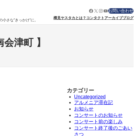
Facebook
X
Instagram
YouTube
お問い合わせ
樽見ヤスタカとは？
コンタクト
アーカイブ
ブログ
りの小さな”きっかけ”に。
県南会津町 】
カテゴリー
Uncategorized
アルメニア滞在記
お知らせ
コンサートのお知らせ
コンサート前の楽しみ
コンサート終了後のごあい
さつ