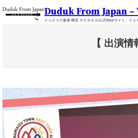
内
Duduk From Japan – Y
容
を
ドゥドゥク奏者 樽見 ヤスタカ の公式Webサイト。ドゥド
ス
キ
ッ
【 出演情報
プ