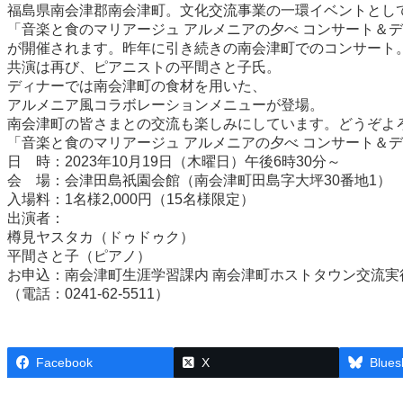
福島県南会津郡南会津町。文化交流事業の一環イベントとし
「音楽と食のマリアージュ アルメニアの夕べ コンサート＆
が開催されます。昨年に引き続きの南会津町でのコンサート
共演は再び、ピアニストの平間さと子氏。
ディナーでは南会津町の食材を用いた、
アルメニア風コラボレーションメニューが登場。
南会津町の皆さまとの交流も楽しみにしています。どうぞよ
「音楽と食のマリアージュ アルメニアの夕べ コンサート＆
日 時：2023年10月19日（木曜日）午後6時30分～
会 場：会津田島祇園会館（南会津町田島字大坪30番地1）
入場料：1名様2,000円（15名様限定）
出演者：
樽見ヤスタカ（ドゥドゥク）
平間さと子（ピアノ）
お申込：南会津町生涯学習課内 南会津町ホストタウン交流実
（電話：0241-62-5511）
Facebook
X
Blues