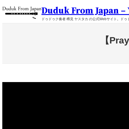
内
Duduk From Japan – Y
容
を
ドゥドゥク奏者 樽見 ヤスタカ の公式Webサイト。ドゥド
ス
キ
ッ
【Pray 
プ