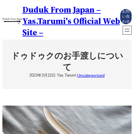
内
Duduk From Japan –
容
お問
を
い合
Yas.Tarumi's Official Web
わせ
ス
キ
Site –
ッ
プ
ドゥドゥクのお手渡しについ
て
Uncategorized
2023年3月22日
Yas.Tarumi