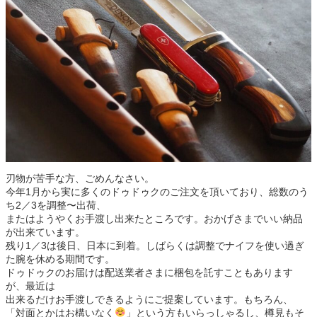
刃物が苦手な方、ごめんなさい。
今年1月から実に多くのドゥドゥクのご注文を頂いており、総数のう
ち2／3を調整〜出荷、
またはようやくお手渡し出来たところです。おかげさまでいい納品
が出来ています。
残り1／3は後日、日本に到着。しばらくは調整でナイフを使い過ぎ
た腕を休める期間です。
ドゥドゥクのお届けは配送業者さまに梱包を託すこともあります
が、最近は
出来るだけお手渡しできるようにご提案しています。もちろん、
「対面とかはお構いなく
」という方もいらっしゃるし、樽見もそ