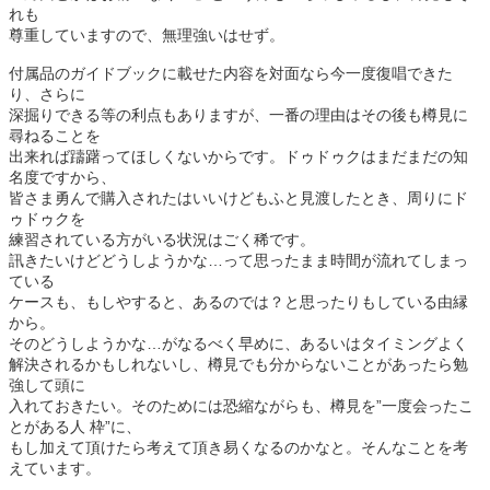
れも
尊重していますので、無理強いはせず。
付属品のガイドブックに載せた内容を対面なら今一度復唱できた
り、さらに
深掘りできる等の利点もありますが、一番の理由はその後も樽見に
尋ねることを
出来れば躊躇ってほしくないからです。ドゥドゥクはまだまだの知
名度ですから、
皆さま勇んで購入されたはいいけどもふと見渡したとき、周りにド
ゥドゥクを
練習されている方がいる状況はごく稀です。
訊きたいけどどうしようかな…って思ったまま時間が流れてしまっ
ている
ケースも、もしやすると、あるのでは？と思ったりもしている由縁
から。
そのどうしようかな…がなるべく早めに、あるいはタイミングよく
解決されるかもしれないし、樽見でも分からないことがあったら勉
強して頭に
入れておきたい。そのためには恐縮ながらも、樽見を”一度会ったこ
とがある人 枠”に、
もし加えて頂けたら考えて頂き易くなるのかなと。そんなことを考
えています。